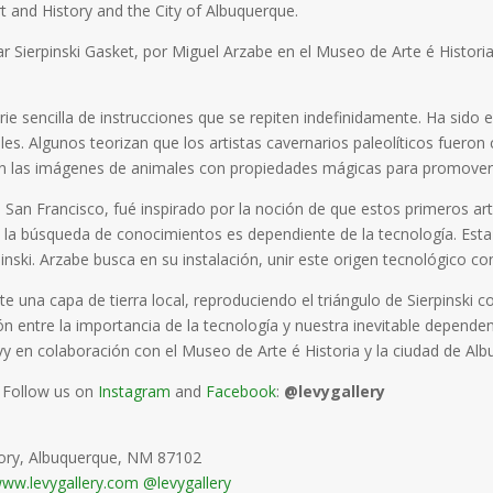
 and History and the City of Albuquerque.
r Sierpinski Gasket, por Miguel Arzabe en el Museo de Arte é Histori
erie sencilla de instrucciones que se repiten indefinidamente. Ha si
les. Algunos teorizan que los artistas cavernarios paleolíticos fueron
 las imágenes de animales con propiedades mágicas para promover é
de San Francisco, fué inspirado por la noción de que estos primeros ar
la búsqueda de conocimientos es dependiente de la tecnología. Est
inski.
Arzabe busca en su instalación, unir este origen tecnológico con l
 una capa de tierra local, reproduciendo el triángulo de Sierpinski co
ción entre la importancia de la tecnología y nuestra inevitable dependen
vy en colaboración con el Museo de Arte é Historia y la ciudad de Al
. Follow us on
Instagram
and
Facebook
:
@levygallery
ory, Albuquerque, NM 87102
ww.levygallery.com
@levygallery