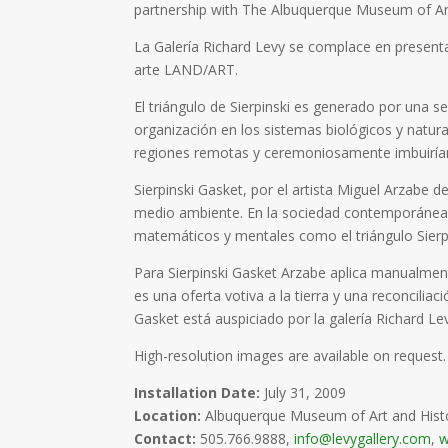
partnership with The Albuquerque Museum of Art
La Galería Richard Levy se complace en presenta
arte LAND/ART.
El triángulo de Sierpinski es generado por una s
organización en los sistemas biológicos y natura
regiones remotas y ceremoniosamente imbuirían
Sierpinski Gasket, por el artista Miguel Arzabe 
medio ambiente. En la sociedad contemporánea 
matemáticos y mentales como el triángulo Sierp
Para Sierpinski Gasket Arzabe aplica manualmente
es una oferta votiva a la tierra y una reconcilia
Gasket está auspiciado por la galería Richard Le
High-resolution images are available on request
Installation Date:
July 31, 2009
Location:
Albuquerque Museum of Art and Hist
Contact:
505.766.9888,
info@levygallery.com
,
w