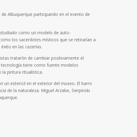
a de Albuquerque participando en el evento de
do estudiado como un modelo de auto-
 como los sacerdotes místicos que se retirarían a
xito en las cazerías.
tistas tratarón de cambiar positivamente el
a tecnología tiene como fuente modelos
a pintura ritualística.
n un estencil en el exterior del museo. El barro
cia de la naturaleza. Miguel Arzabe, Sierpinski
buquerque.